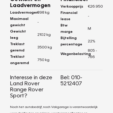
Laadvermogen
Verkoopprijs
€26.950
Laadvermogen
898 kg
Financial
-
Maximaal
lease
-
gewicht
Btw
M
Gewicht
marge
2102 kg
leeg
Bijtelling
22%
Treklast
percentage
3500 kg
geremd
805 -
Wegenbelasting
Treklast
766
750 kg
ongeremd
Interesse in deze
Bel: 010-
Land Rover
5212407
Range Rover
Sport?
Noch het autobedrijf, noch Vakgarage is verantwoordelijk