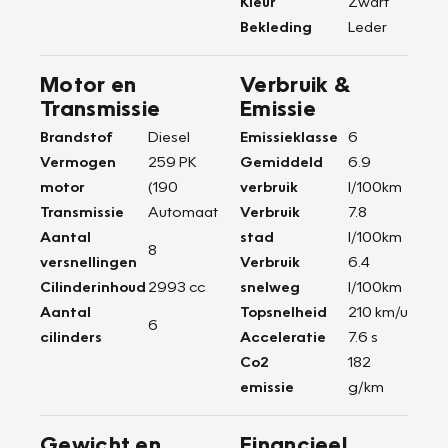
Kleur
Zwart
Bekleding
Leder
Motor en
Verbruik &
Transmissie
Emissie
Brandstof
Diesel
Emissieklasse
6
Vermogen
259 PK
Gemiddeld
6.9
motor
(190
verbruik
l/100km
Transmissie
Automaat
Verbruik
7.8
Aantal
stad
l/100km
8
versnellingen
Verbruik
6.4
Cilinderinhoud
2993 cc
snelweg
l/100km
Aantal
Topsnelheid
210 km/u
6
cilinders
Acceleratie
7.6 s
Co2
182
emissie
g/km
Gewicht en
Financieel