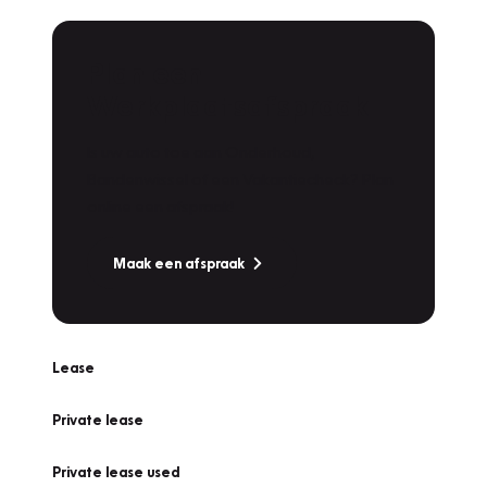
Plan een
Werkplaatsafspraak
Is uw auto toe aan Onderhoud,
Bandenwissel of een Vakantiecheck? Plan
online een afspraak!
Maak een afspraak
Lease
Private lease
Private lease used