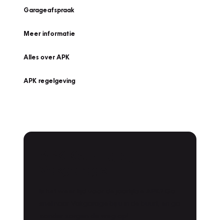
Garageafspraak
Meer informatie
Alles over APK
APK regelgeving
APK Keuring bij
Vakgarage!
Is het weer tijd voor de jaarlijkse APK? Ga
snel naar Vakgarage bij u in de buurt, en ga
zonder zorgen de weg op!