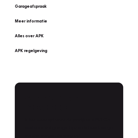
Garageafspraak
Meer informatie
Alles over APK
APK regelgeving
APK Keuring bij
Vakgarage!
Is het weer tijd voor de jaarlijkse APK? Ga
snel naar Vakgarage bij u in de buurt, en ga
zonder zorgen de weg op!