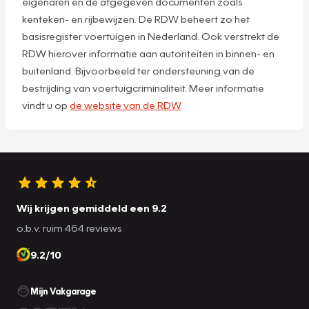
eigenaren en de afgegeven documenten zoals
kenteken- en rijbewijzen. De RDW beheert zo het
basisregister voertuigen in Nederland. Ook verstrekt de
RDW hierover informatie aan autoriteiten in binnen- en
buitenland. Bijvoorbeeld ter ondersteuning van de
bestrijding van voertuigcriminaliteit. Meer informatie
vindt u op
de website van de RDW
.
Wij krijgen gemiddeld een 9.2
o.b.v. ruim 464 reviews
9.2/10
Mijn Vakgarage