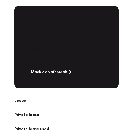
Plan een
Werkplaatsafspraak
Is uw auto toe aan Onderhoud,
Bandenwissel of een Vakantiecheck? Plan
online een afspraak!
Maak een afspraak
Lease
Private lease
Private lease used