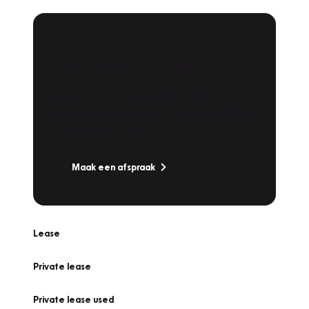
Plan een
Werkplaatsafspraak
Is uw auto toe aan Onderhoud,
Bandenwissel of een Vakantiecheck? Plan
online een afspraak!
Maak een afspraak
Lease
Private lease
Private lease used