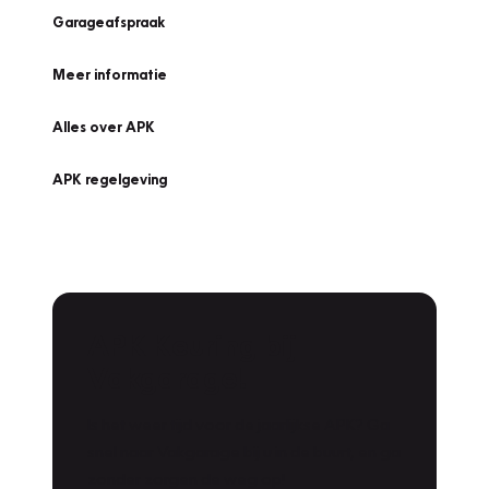
Garageafspraak
Meer informatie
Alles over APK
APK regelgeving
APK Keuring bij
Vakgarage!
Is het weer tijd voor de jaarlijkse APK? Ga
snel naar Vakgarage bij u in de buurt, en ga
zonder zorgen de weg op!