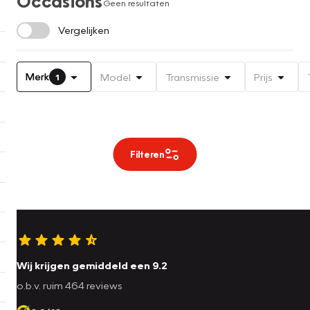
Occasions
Geen resultaten
Vergelijken
Merk
Model
Transmissie
Prijs
1
Filteren
Wij krijgen gemiddeld een 9.2
o.b.v. ruim 464 reviews