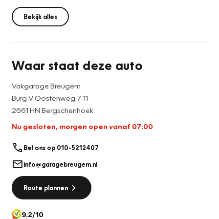
Deze Mercedes valt onder de Youngtimerregeling! Lekker
Bekijk alles
weinig bijtellen en toch goed rijden!!
Bel ons van te voren of de MB nog beschikbaar is!
Waar staat deze auto
Vakgarage Breugem
Burg V Oostenweg 7-11
2661 HN Bergschenhoek
Nu gesloten, morgen open vanaf 07:00
Bel ons op 010-5212407
info@garagebreugem.nl
Route plannen
9.2/10