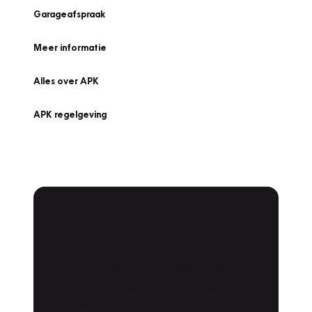
Garageafspraak
Meer informatie
Alles over APK
APK regelgeving
APK Keuring bij
Vakgarage!
Is het weer tijd voor de jaarlijkse APK? Ga
snel naar Vakgarage bij u in de buurt, en ga
zonder zorgen de weg op!