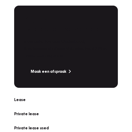
Plan een
Werkplaatsafspraak
Is uw auto toe aan Onderhoud,
Bandenwissel of een Vakantiecheck? Plan
online een afspraak!
Maak een afspraak
Lease
Private lease
Private lease used