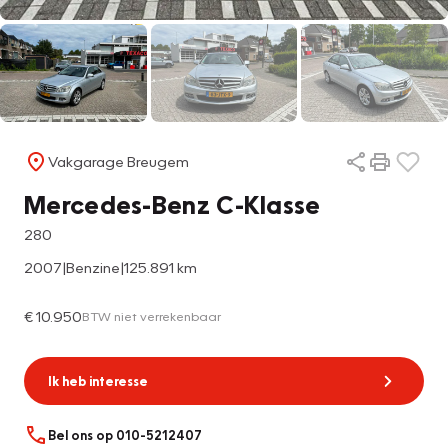
Vakgarage Breugem
Mercedes-Benz C-Klasse
280
2007
|
Benzine
|
125.891 km
€ 10.950
BTW niet verrekenbaar
Ik heb interesse
Bel ons op 010-5212407